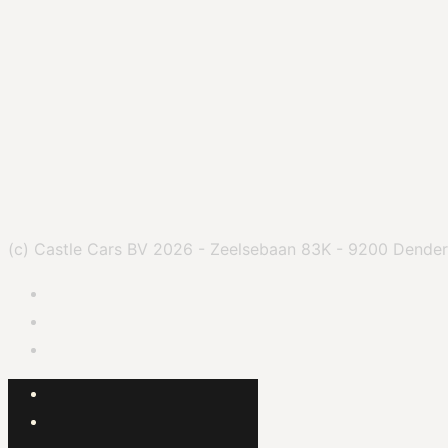
(c) Castle Cars BV 2026 - Zeelsebaan 83K - 9200 Dend