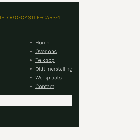
Home
Over ons
Te koop
Oldtimerstalling
Werkplaats
Contact