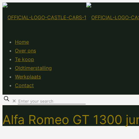
Home
Over ons
Te koop
Oldtimerstalling
Werkplaats
Contact
✕
Alfa Romeo GT 1300 jun