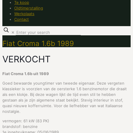
Te koop
Oldtimerstalling
Werkplaats
Contact
✕
Fiat Croma 1.6b 1989
VERKOCHT
Fiat Croma 1.6b uit 1989
Goed bewaarde youngtimer van tweede eigenaar. Deze vergeten
klassieker is voorzien van de oersterke 1.6 benzinemotor die draait
als een klokje. Bij deze wagen lijkt de tijd even stil te hebben
gestaan als je zijn algemene staat bekijkt. Stevig interieur in stof,
quasi nieuwe kofferruimte. Voor de liefhebber van wat Italiaanse
nostalgie.
vermogen: 61
kW (83 PK)
brandstof: benzine
1e ingebruikname: 05/06/1989