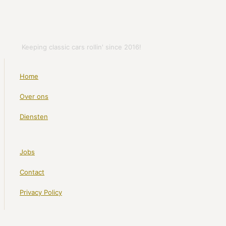
Keeping classic cars rollin' since 2016!
Home
Over ons
Diensten
Jobs
Contact
Privacy Policy