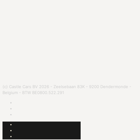
(c) Castle Cars BV 2026 - Zeelsebaan 83K - 9200 Dendermonde -
Belgium - BTW BE0800.522.291