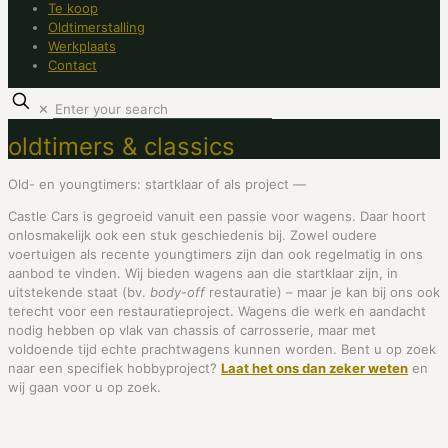
Te koop
Oldtimerstalling
Werkplaats
Contact
✕
oldtimers & classics
Old- en youngtimers: startklaar of als project —
Castle Cars is gegroeid vanuit een passie voor wagens. Daar hoort
onlosmakelijk ook een stuk geschiedenis bij. Zowel oudere
voertuigen als recente youngtimers zijn dan ook regelmatig in ons
aanbod te vinden. Wij bieden wagens aan die startklaar zijn, in
uitstekende staat (bv.
body-off
restauratie) – maar je kan bij ons ook
terecht voor een restauratieproject. Wagens die werk en aandacht
nodig hebben op vlak van chassis of carrosserie, maar met
voldoende tijd echte prachtwagens kunnen worden. Bent u op zoek
naar een specifiek hobbyproject?
Laat het ons dan zeker weten
en
wij gaan voor u op zoek.